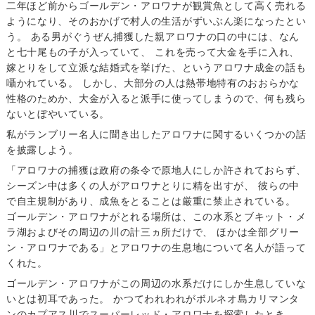
二年ほど前からゴールデン・アロワナが観賞魚として高く売れる
ようになり、そのおかげで村人の生活がずいぶん楽になったとい
う。 ある男がぐうぜん捕獲した親アロワナの口の中には、なん
と七十尾もの子が入っていて、 これを売って大金を手に入れ、
嫁とりをして立派な結婚式を挙げた、というアロワナ成金の話も
囁かれている。 しかし、大部分の人は熱帯地特有のおおらかな
性格のためか、大金が入ると派手に使ってしまうので、何も残ら
ないとぼやいている。
私がランブリー名人に聞き出したアロワナに関するいくつかの話
を披露しよう。
「アロワナの捕獲は政府の条令で原地人にしか許されておらず、
シーズン中は多くの人がアロワナとりに精を出すが、 彼らの中
で自主規制があり、成魚をとることは厳重に禁止されている。
ゴールデン・アロワナがとれる場所は、この水系とブキット・メ
ラ湖およびその周辺の川の計三ヵ所だけで、 ほかは全部グリー
ン・アロワナである」とアロワナの生息地について名人が語って
くれた。
ゴールデン・アロワナがこの周辺の水系だけにしか生息していな
いとは初耳であった。 かつてわれわれがボルネオ島カリマンタ
ンのカプアス川でスーパーレッド・アロワナを探索したとき、