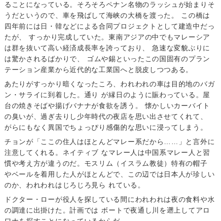
ることになっている。そろそろペナン名物のラッシュが始まりそ
うだというので、車を飛ばして海峡の大橋を渡った。 この橋は
四年前には日・韓などによる合同プロジェクトとして建造中だっ
たが、 すっかり完成していた。東南アジアの中でもマレーシア
は群を抜いて高い経済成長率を誇っており、 急速な変貌ぶりに
は驚かされるばかりで、 ゴムや錫といったこの国固有のプラン
テーション産業から近代的な工業国へと脱皮しつつある。
あたりがすっかり暗くなったころ、われわれの車は目的地のバガ
ン・サライに到着した。通り が縁日のように賑わっている。屋
台の焼きそばや揚げバナナが食欲を誘う。 懐かしいカーバイト
の臭いが、過ぎ去りし少年時代の夜店を思い出させてくれて、
がらにもなく異国でちょっぴり感傷的な思いに浸ってしまう。
チョンが「ここの住人はほとんどマレー系だから……」と言外に
注意してくれる。ネイティブ なマレー人は中国系マレー人と習
慣や考え方が違うのだ。モスリム（イスラム教徒）特有の帽子
やベールを着用した人がほとんどで、この辺では日本人が珍しい
のか、われわれはじろじろ見ら れている。
ドクター・ローが役人を探している間にわれわれは夜の食料や水
の調達に出掛けた。計画では ボートで夜通し川を遡上してアロ
ワナを探すことになっているからだ。