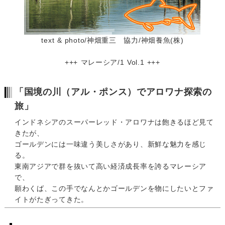
text & photo/神畑重三 協力/神畑養魚(株)
+++ マレーシア/1
Vol.1 +++
「国境の川（アル・ポンス）でアロワナ探索の
旅」
インドネシアのスーパーレッド・アロワナは飽きるほど見て
きたが、
ゴールデンには一味違う美しさがあり、新鮮な魅力を感じ
る。
東南アジアで群を抜いて高い経済成長率を誇るマレーシア
で、
願わくば、この手でなんとかゴールデンを物にしたいとファ
イトがたぎってきた。