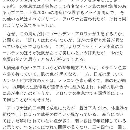
その唯一の生息地は首狩族として有名なイバン族の住む集落のあ
るカプアス川上流700kmの場所に位置するメライ湖周辺で、 そ
の他の地域はすべてグリーン・アロワナと言われたが、それと同
じような状況であるらしい。
「なぜ、この周辺だけにゴールデン・アロワナが生息するのか」
と聞くと、「詳しくはわから ないが、ほかの場所と水質が異な
っているからではないか。 この川よりブキット・メラ湖産のゴ
ールデンのほうが光沢があって美しいという評判だが、 やはり
水質の差だと思う」と名人が答えてくれる。
太陽光線の強いアフリカなどの熱帯地方の人々は、メラニン色素
を多く持っていて、肌の色が 黒くなる。一方、日光の乏しいス
カンジナビア地方の人々は、メラニン色素が薄くて、肌の色が白
い。 長期間の生活環境が遺伝因子に組み込まれ、両者の肌の色
に差が生じたのだろうが、 アロワナの生息地でも環境差によっ
て同じことが言えそうだ。
「アロワナは約二年間で成魚になるが、親は平均で1m、体重2kg
前後で、川によって成長の度合いが異なっている。 産卵につい
てはまだ解明されていない点が多く、若い親は毎年産卵している
と思うが、年をとるにつれて間隔が長くなり、三～四年に一回し