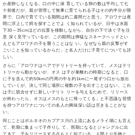
か産卵しなくなる。口の中に保 育している卵の数は平均して七
十前後だが、親が管理して無事に育てられる子はその約半分が限
界で、口内で育てている期間は約二週間だと思う。アロワナは夜
間に浮上して餌を探すことでよ く知られているが、日中は水面
下30～35cmほどの位置を移動しながら、自分の下で泳ぐ子を注
意 深く見守っているが、この期間は獰猛なスネークヘッドとい
えどもアロワナの子を襲うことはな い。なぜなら親の反撃がす
ごいことを知っているからだ」と名人だけに子育てについても詳
しい。
さらに「アロワナはペアでテリトリーを持っていて、メスはテリ
トリーから動かないが、オス は子が巣離れの時期になると、口
に子を含んで約50kmの円周の中を約1kmに一尾ずつ口から放出
していくが、決して同じ場所に複数の子を出すことはない。これ
は子に競合せずに新しいテリト リーを与えるためで、リリース
が終わったら、オスはメスのもとに帰ってくる」と不思議な習慣
を持つアロワナについての名人の興味深い話は尽きることがな
い。
同じことはボルネオのカプアス川の上流にあるメライ湖にも言え
て、乾期に集まって子作りし て、雨期になるとジャングルに出
てきて、子をリリースする点もよく似ている。人間より生物と