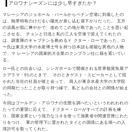
アロワナシーズンには少し早すぎたか？
マレーシアのジョホール・バールからペナン空港に到着したの
は、熱帯特有のけだるい陽光が差し込む昼下がりだった。 五月
の浜風が肌に爽やかで、改めてこの地が島であったことを思い起
こさせる。 チョンと日浅と私の三人を空港で迎えてくれたの
は、調査隊のキャプテンを務めるド クター・ローであった。ロ
ー氏は東京大学の水産博士号を持つ日本語も堪能な異色の人物
で、マ レーシアの国家的大企業のクンプラン社に籍を置いてい
る。
ロー氏との出会いは、シンガポールで開催される世界観賞魚展ア
クアラマ・91のときで、 そのときゲスト・スピーカーとして招
かれた当社の社員が彼と会って、 両人が東京水産大学の大学院
の同期だったことが取り持つ縁で、私どもの会社との関係が始ま
った。
今回はゴールデン・アロワナの生態を調べたいというわれわれの
たっての要望に応えて、 ドクター・ローがすべての計画を練
り、国家企業という強力なコネを使って漁業省や関連官僚にわた
りをつけ、 軍の管理下に置かれたタイとの国境にある湖への入
境許可を取ってくれた。