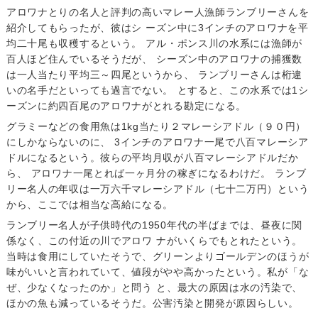
アロワナとりの名人と評判の高いマレー人漁師ランブリーさんを
紹介してもらったが、彼はシ ーズン中に3インチのアロワナを平
均二十尾も収穫するという。 アル・ポンス川の水系には漁師が
百人ほど住んでいるそうだが、 シーズン中のアロワナの捕獲数
は一人当たり平均三～四尾というから、 ランブリーさんは桁違
いの名手だといっても過言でない。 とすると、この水系では1シ
ーズンに約四百尾のアロワナがとれる勘定になる。
グラミーなどの食用魚は1kg当たり２マレーシアドル（９０円）
にしかならないのに、 3インチのアロワナ一尾で八百マレーシア
ドルになるという。彼らの平均月収が八百マレーシアドルだか
ら、 アロワナ一尾とれば一ヶ月分の稼ぎになるわけだ。 ランブ
リー名人の年収は一万六千マレーシアドル（七十二万円）という
から、ここでは相当な高給になる。
ランブリー名人が子供時代の1950年代の半ばまでは、昼夜に関
係なく、この付近の川でアロワ ナがいくらでもとれたという。
当時は食用にしていたそうで、グリーンよりゴールデンのほうが
味がいいと言われていて、値段がやや高かったという。私が「な
ぜ、少なくなったのか」と問う と、最大の原因は水の汚染で、
ほかの魚も減っているそうだ。公害汚染と開発が原因らしい。