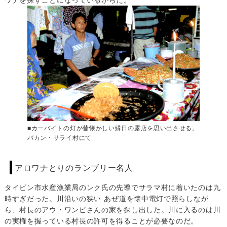
■カーバイトの灯が昔懐かしい縁日の露店を思い出させる。
バカン・サライ村にて
アロワナとりのランブリー名人
タイピン市水産漁業局のンク氏の先導でサラマ村に着いたのは九
時すぎだった。川沿いの狭い あぜ道を懐中電灯で照らしなが
ら、村長のアウ・ワンビさんの家を探し出した。川に入るのは川
の実権を握っている村長の許可を得ることが必要なのだ。